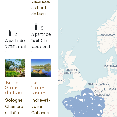
vacances
send
NEWSLETTER
au bord
de l'eau
boy
9
Besoin d'aide ?
boy
2
A partir de
contact@rivesdereve.com
A partir de
1440€ le
270€ la nuit
week end
En savoir plus
arrow_forward
Qui sommes-nous ?
arrow_forward
Propriétaires, inscrivez votre établissement
arrow_forward
Mentions légales
arrow_forward
Données personnelles et cookies
Bulle
La
Suite
Toue
du Lac
Reine
Sologne
Indre-et-
Que recherchez-vous ?
Chambre
Loire
s d'hôte
Cabanes
arrow_forward
Hôtels restaurants au bord de l'eau