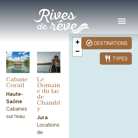
Panneau de gestion des cookies
+
explore
DESTINATIONS
−
restaurant
TYPES
Cabane
Le
Corail
Domain
e du lac
Haute-
de
Saône
Chambl
featured_seasonal_and_gifts
COFFRETS CADEAUX
y
Cabanes
sur l'eau
Jura
Locations
article
LE BLOG
de