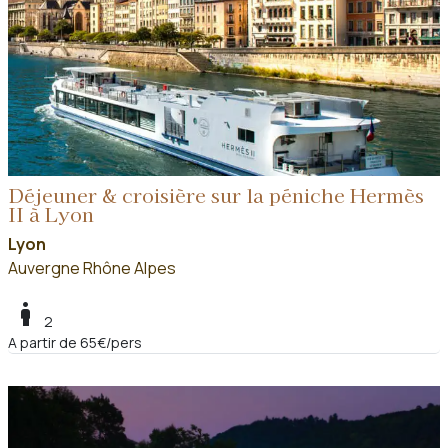
Déjeuner & croisière sur la péniche Hermès
II à Lyon
Lyon
Auvergne Rhône Alpes
boy
2
A partir de 65€/pers