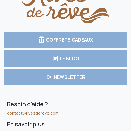
featured_seasonal_and_gifts
COFFRETS CADEAUX
article
LE BLOG
send
NEWSLETTER
Besoin d'aide ?
contact@rivesdereve.com
En savoir plus