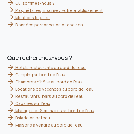
arrow_forward
Qui sommes-nous ?
arrow_forward
Propriétaires, inscrivez votre établissement
arrow_forward
Mentions légales
arrow_forward
Données personnelles et cookies
Que recherchez-vous ?
arrow_forward
Hôtels restaurants au bord de l'eau
arrow_forward
Camping au bord de l'eau
arrow_forward
Chambres d'hôte au bord de l'eau
arrow_forward
Locations de vacances au bord de l'eau
arrow_forward
Restaurants, bars au bord de l'eau
arrow_forward
Cabanes sur l'eau
arrow_forward
Mariages et Séminaires au bord de l'eau
arrow_forward
Balade en bateau
arrow_forward
Maisons à vendre au bord de l'eau