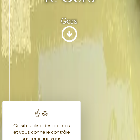
Gers
arrow_circle_down
Ce site utilise des cookies
et vous donne le contrôle
sur ceux que vous