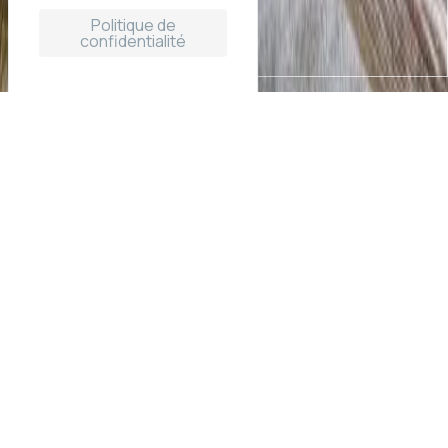
Politique de
confidentialité
Un petit gîte pour deux au
bord de l’Autize
Aux portes du
Marais poitevin
, Anthony vous propose un
petit gîte pour une escapade à deux au bord de l’eau près
du Pont de la Roche.
Entièrement rénové, ce
studio confortable
bénéficie
d’un emplacement privilégié au bord de la
rivière l’Autize
.
Dès votre arrivée, le regard est attiré par l’eau qui
serpente paisiblement entre les arbres et par cette belle
terrasse suspendue au-dessus de la rivière.