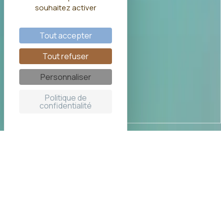
souhaitez activer
Tout accepter
Tout refuser
Personnaliser
Politique de
confidentialité
Cabane sur l'eau avec bain
nordique privatif
La
cabane flottante Spa
Parenthèse pour 2 personnes
est posée sur un grand lac aux eaux turquoise. Nous
sommes dans un domaine de 40 ha sur le lac de la Lionne