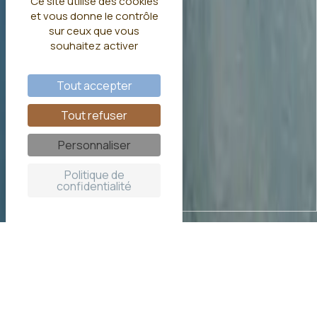
Ce site utilise des cookies
et vous donne le contrôle
sur ceux que vous
souhaitez activer
Tout accepter
Tout refuser
Personnaliser
Politique de
confidentialité
Cabanes sur pilotis autour
d’un étang de pêche privé en
Dordogne