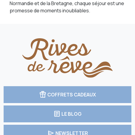
Normandie et de la Bretagne, chaque séjour est une
promesse de moments inoubliables.
featured_seasonal_and_gifts
COFFRETS CADEAUX
article
LE BLOG
send
NEWSLETTER