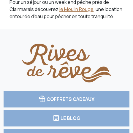
Pour un séjour ou un week end pêche près de
Clairmarais découvrez
le Moulin Rouge
, une location
entourée d'eau pour pêcher en toute tranquilité.
featured_seasonal_and_gifts
COFFRETS CADEAUX
article
LE BLOG