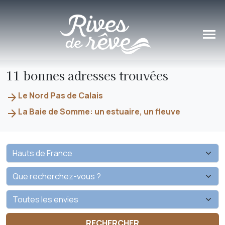
Panneau de gestion des cookies
11 bonnes adresses trouvées
Le Nord Pas de Calais
arrow_forward
La Baie de Somme: un estuaire, un fleuve
arrow_forward