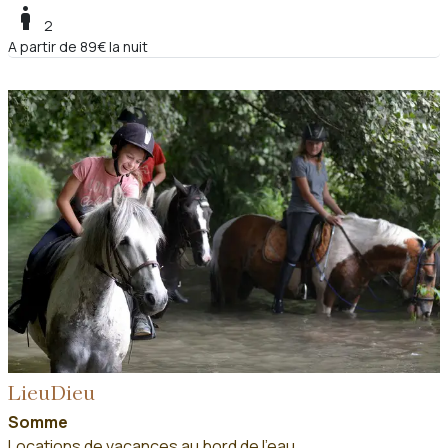
boy
2
A partir de 89€ la nuit
LieuDieu
Somme
Locations de vacances au bord de l'eau