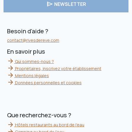
send
NEWSLETTER
Besoin d'aide ?
contact@rivesdereve.com
En savoir plus
arrow_forward
Qui sommes-nous ?
arrow_forward
Propriétaires, inscrivez votre établissement
arrow_forward
Mentions légales
arrow_forward
Données personnelles et cookies
Que recherchez-vous ?
arrow_forward
Hôtels restaurants au bord de l'eau
arrow_forward
Camping au bord de l'eau