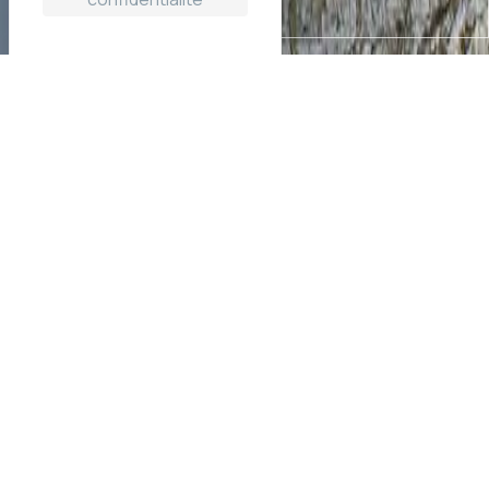
Des chalets en bois au coeur
du Morvan
Quand on rencontre un dénicheur d’étangs, on ne peut
que passer un excellent moment.
Alain, est un amoureux du bord de l’eau, et a le goût du
travail du bois transmis par son père sabotier. Aujourd'hui
avec son fils Pierre ils imaginent et construisent des
chalets en bois, à poser au bord des étangs et des
lacs
du Morvan
.
Dans la famille et dans l’entreprise tout a du sens et
chaque
chalet au bord de l’eau
est une petit coin de