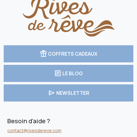
featured_seasonal_and_gifts
COFFRETS CADEAUX
article
LE BLOG
send
NEWSLETTER
Besoin d'aide ?
contact@rivesdereve.com