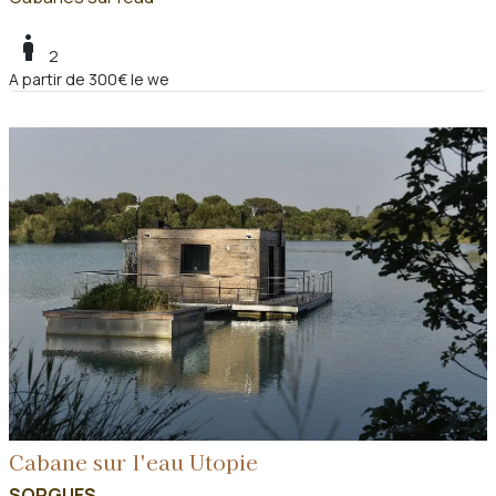
boy
2
A partir de 300€ le we
Cabane sur l'eau Utopie
SORGUES