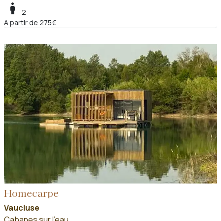
boy
2
A partir de 275€
Homecarpe
Vaucluse
Cabanes sur l'eau