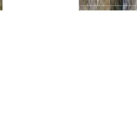
Gîte 15 personnes avec piscine
Situé dans un cadre idyllique en
Val de Dronne
, le gîte "Au
Bouchon" offre une expérience de séjour unique au cœur
de la nature, aux confins de la Dordogne, de la Gironde et
de la Charente-Maritime. Nichée au creux d'un méandre
de la rivière Dronne et entourée par la forêt de la Double,
cette maison de vacances exceptionnelle est un véritable
havre de paix, parfaitement équipée pour accueillir
jusqu’à
15 personnes
.
La longère typique charentaise avec sa terrasse et sa
piscine
, est aussi bien conçue pour les particuliers,
cherchant un refuge chaleureux pour des
vacances en
famille
ou un week end entre amis, que pour les
professionnels à la recherche d'un lieu inspirant pour des