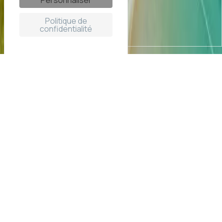
Personnaliser
Politique de
confidentialité
Magnifiques chalets 3* au
bord du lac du Bourget
Bienvenue dans le charmant village paisible de Conjux, au
cœur de la Riviera des Alpes, au nord du lac du Bourget.
Localisation des chalets
Niché au bord du
plus grand lac naturel de France
, ce petit
coin de paradis offre un cadre idyllique avec son port
pittoresque, sa plage, son esplanade engazonnée
traversée par un ruisseau, son restaurant et snack, ainsi