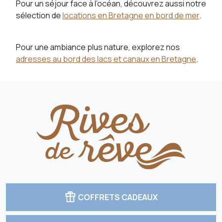
Pour un séjour face à l’océan, découvrez aussi notre
sélection de
locations en Bretagne en bord de mer
.
Pour une ambiance plus nature, explorez nos
adresses au bord des lacs et canaux en Bretagne
.
featured_seasonal_and_gifts
COFFRETS CADEAUX