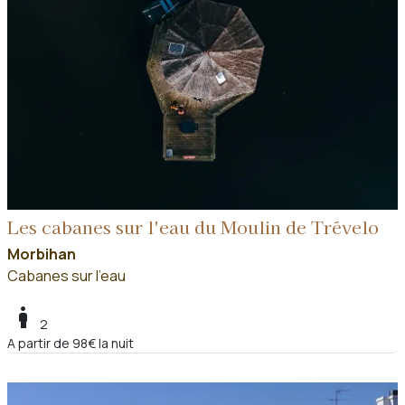
Les cabanes sur l'eau du Moulin de Trévelo
Morbihan
Cabanes sur l'eau
boy
2
A partir de 98€ la nuit