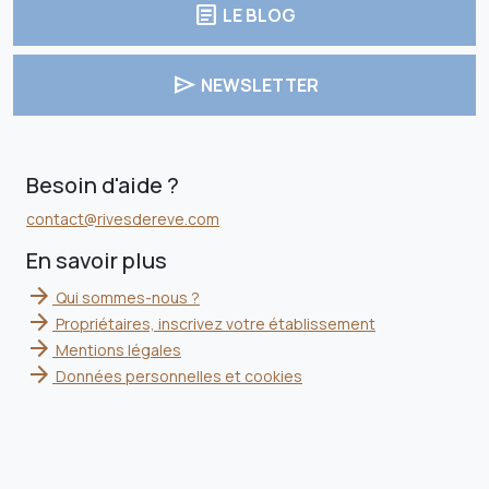
article
LE BLOG
send
NEWSLETTER
Besoin d'aide ?
contact@rivesdereve.com
En savoir plus
arrow_forward
Qui sommes-nous ?
arrow_forward
Propriétaires, inscrivez votre établissement
arrow_forward
Mentions légales
arrow_forward
Données personnelles et cookies