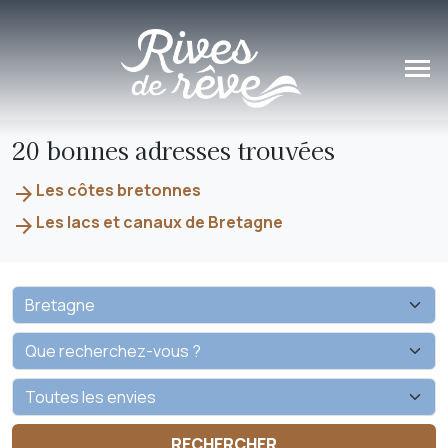
Panneau de gestion des cookies
20 bonnes adresses trouvées
Les côtes bretonnes
arrow_forward
Les lacs et canaux de Bretagne
arrow_forward