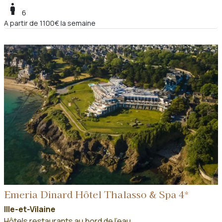
boy
6
A partir de 1100€ la semaine
Emeria Dinard Hôtel Thalasso & Spa 4*
Ille-et-Vilaine
Hôtels restaurants au bord de l'eau