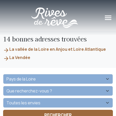
Panneau de gestion des cookies
14 bonnes adresses trouvées
La vallée de la Loire en Anjou et Loire Atlantique
arrow_forward
La Vendée
arrow_forward