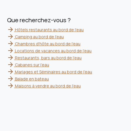
Que recherchez-vous ?
arrow_forward
Hôtels restaurants au bord de l'eau
arrow_forward
Camping au bord de l'eau
arrow_forward
Chambres d'hôte au bord de l'eau
arrow_forward
Locations de vacances au bord de l'eau
arrow_forward
Restaurants, bars au bord de l'eau
arrow_forward
Cabanes sur l'eau
arrow_forward
Mariages et Séminaires au bord de l'eau
arrow_forward
Balade en bateau
arrow_forward
Maisons à vendre au bord de l'eau