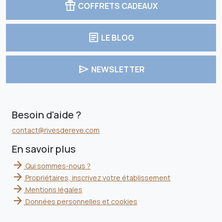
featured_seasonal_and_gifts
COFFRETS CADEAUX
article
LE BLOG
send
NEWSLETTER
Besoin d'aide ?
contact@rivesdereve.com
En savoir plus
arrow_forward
Qui sommes-nous ?
arrow_forward
Propriétaires, inscrivez votre établissement
arrow_forward
Mentions légales
arrow_forward
Données personnelles et cookies