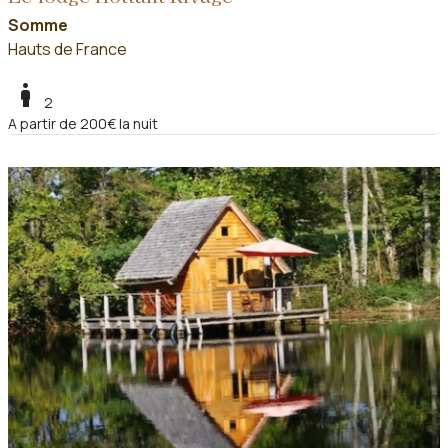
Somme
Hauts de France
boy
2
A partir de 200€ la nuit