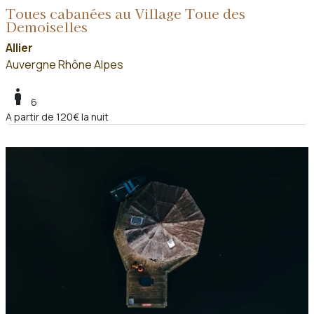
Toues cabanées au Village Toue des
Demoiselles
Allier
Auvergne Rhône Alpes
boy
6
A partir de 120€ la nuit