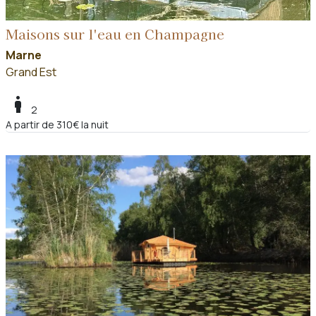
Maisons sur l'eau en Champagne
Marne
Grand Est
boy
2
A partir de 310€ la nuit