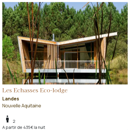
Les Echasses Eco-lodge
Landes
Nouvelle Aquitaine
boy
2
A partir de 435€ la nuit