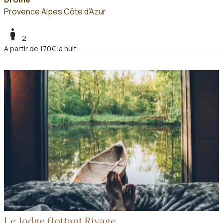
Provence Alpes Côte d’Azur
boy
2
A partir de 170€ la nuit
Le lodge flottant Rivage