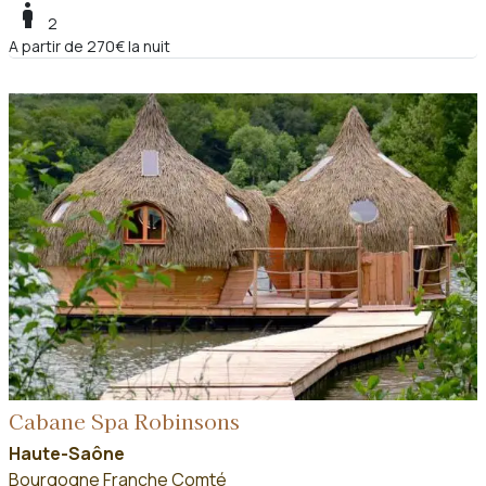
boy
2
A partir de 270€ la nuit
Cabane Spa Robinsons
Haute-Saône
Bourgogne Franche Comté