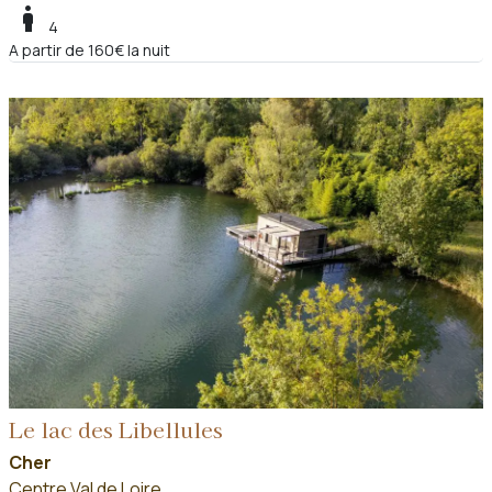
boy
4
A partir de 160€ la nuit
Le lac des Libellules
Cher
Centre Val de Loire