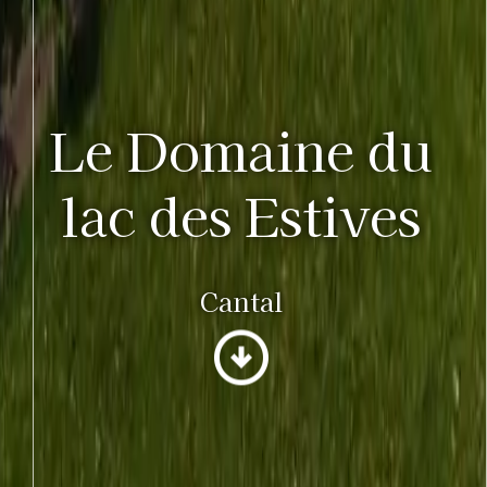
Le Domaine du
lac des Estives
Cantal
arrow_circle_down