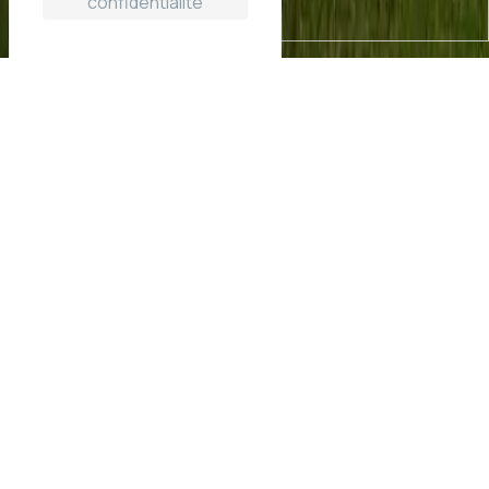
confidentialité
Le Domaine du lac des Estives,
votre séjour au vert en
Auvergne
Pour des vacances pêche et nature
Amateurs de vastes étendues verdoyantes, venez
découvrir toute la beauté des paysages du Cézallier.
Bienvenue en Auvergne, à 1200m d'altitude sur la
commune la plus haute du Cantal. Le panorama est
magnifique et la vue sur le massif du Sancy et les Monts
du Cantal est simplement sublime.