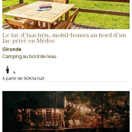
Le lac d'Isachris, mobil-homes au bord d’un
lac privé en Médoc
Gironde
Camping au bord de l'eau
boy
4
A partir de 90€/la nuit