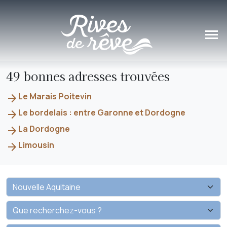
Panneau de gestion des cookies
49 bonnes adresses trouvées
Le Marais Poitevin
arrow_forward
Le bordelais : entre Garonne et Dordogne
arrow_forward
La Dordogne
arrow_forward
Limousin
arrow_forward