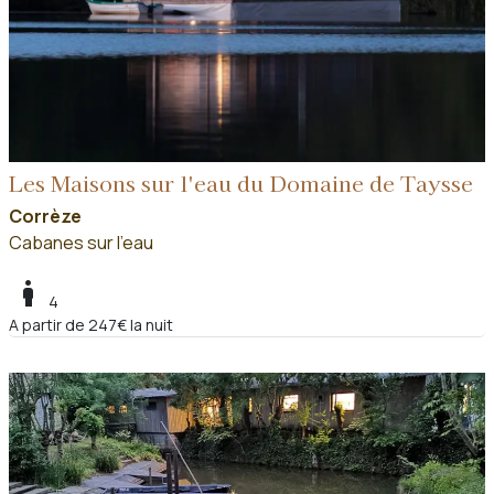
Les Maisons sur l'eau du Domaine de Taysse
Corrèze
Cabanes sur l'eau
boy
4
A partir de 247€ la nuit