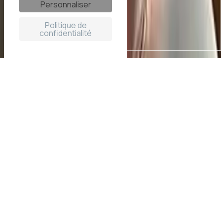
Personnaliser
Politique de
confidentialité
Location d'une maison avec
piscine intérieure en Bretagne
Vous recherchez une
location de maison avec piscine
intérieure
pour vos prochaines vacances en Bretagne ?
La villa Mélanie est une
maison 5 étoiles avec piscine
intérieure chauffée
, idéale pour se baigner toute
l’année, quelles que soient les conditions météo.
Située dans le Finistère nord, près de Roscoff, cette
maison d’architecte de 290 m² accueille jusqu’à
8