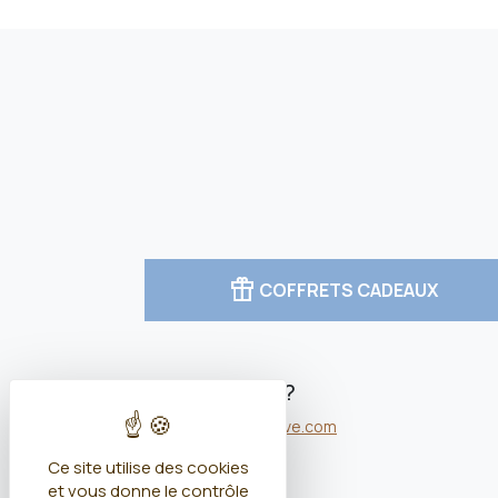
featured_seasonal_and_gifts
COFFRETS CADEAUX
Besoin d'aide ?
contact@rivesdereve.com
En savoir plus
Ce site utilise des cookies
et vous donne le contrôle