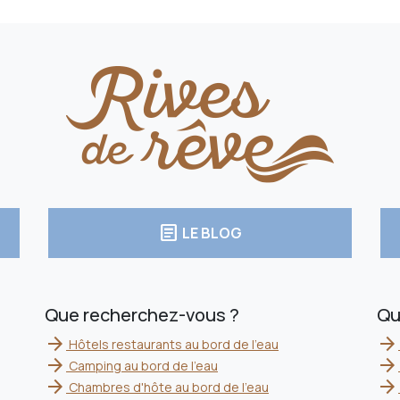
article
LE BLOG
Que recherchez-vous ?
Qu
arrow_forward
arrow_forward
Hôtels restaurants au bord de l'eau
arrow_forward
arrow_forward
Camping au bord de l'eau
arrow_forward
arrow_forward
Chambres d'hôte au bord de l'eau