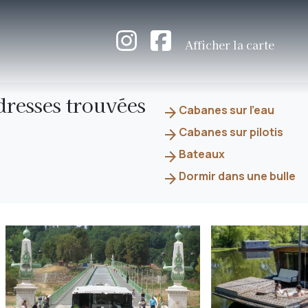
Afficher la carte
dresses trouvées
Cabanes sur l'eau
arrow_forward
Cabanes sur pilotis
arrow_forward
Bateaux
arrow_forward
Dormir dans une bulle
arrow_forward