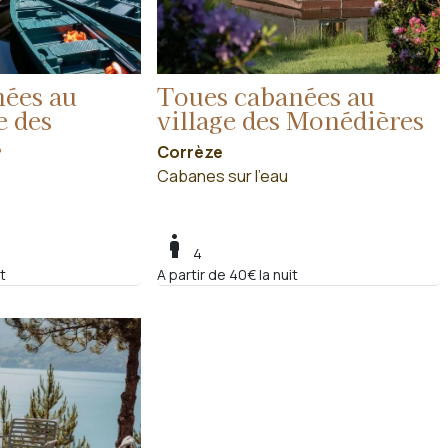
ées au
Toues cabanées au
e des
village des Monédières
s
Corrèze
Cabanes sur l'eau
boy
4
t
A partir de 40€ la nuit