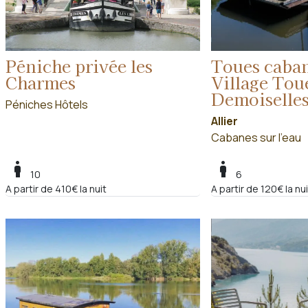
Péniche privée les
Toues caban
Charmes
Village Tou
Demoiselle
Péniches Hôtels
Allier
Cabanes sur l'eau
boy
boy
10
6
A partir de 410€ la nuit
A partir de 120€ la nui