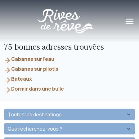
Panneau de gestion des cookies
75 bonnes adresses trouvées
Cabanes sur l'eau
arrow_forward
Cabanes sur pilotis
arrow_forward
Bateaux
arrow_forward
Dormir dans une bulle
arrow_forward