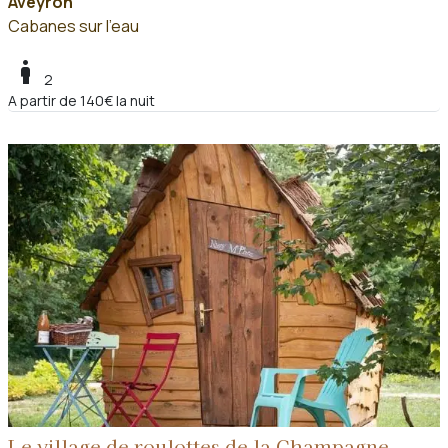
Aveyron
Cabanes sur l'eau
boy
2
A partir de 140€ la nuit
Le village de roulottes de la Champagne