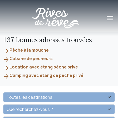
Panneau de gestion des cookies
137 bonnes adresses trouvées
Pêche à la mouche
arrow_forward
Cabane de pêcheurs
arrow_forward
Location avec étang pêche privé
arrow_forward
Camping avec etang de peche privé
arrow_forward