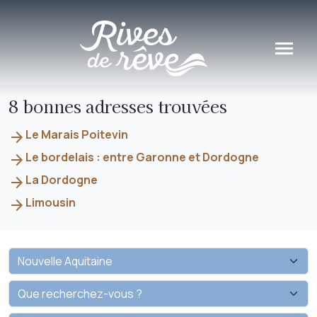
Panneau de gestion des cookies
8 bonnes adresses trouvées
Le Marais Poitevin
arrow_forward
Le bordelais : entre Garonne et Dordogne
arrow_forward
La Dordogne
arrow_forward
Limousin
arrow_forward