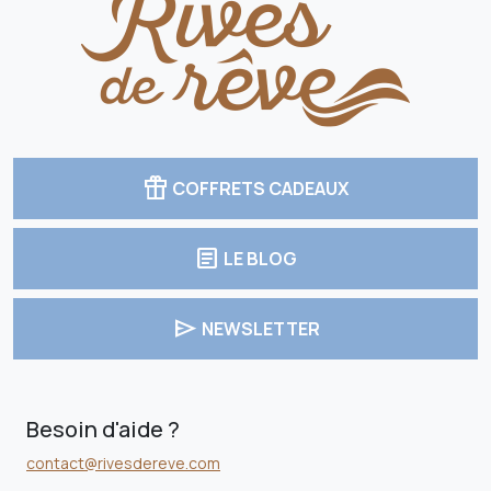
featured_seasonal_and_gifts
COFFRETS CADEAUX
article
LE BLOG
send
NEWSLETTER
Besoin d'aide ?
contact@rivesdereve.com