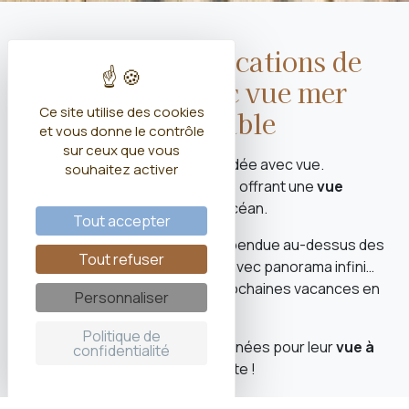
Découvrez 5 locations de
vacances avec vue mer
Ce site utilise des cookies
imprenable
et vous donne le contrôle
sur ceux que vous
Offrez-vous une parenthèse iodée avec vue.
souhaitez activer
Découvrez des maisons et villas offrant une
vue
spectaculaire sur la mer
et l'océan.
Tout accepter
Balcon en falaise, terrasse suspendue au-dessus des
Tout refuser
vagues, grandes baies vitrées avec panorama infini…
Voici le programme pour vos prochaines vacances en
Personnaliser
famille au bord de la mer.
Politique de
Ces adresses ont été sélectionnées pour leur
vue à
confidentialité
180° sur la mer
. Belle découverte !