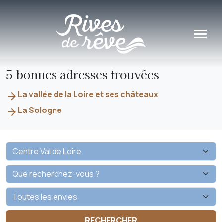
Panneau de gestion des cookies
5 bonnes adresses trouvées
La vallée de la Loire et ses châteaux
arrow_forward
La Sologne
arrow_forward