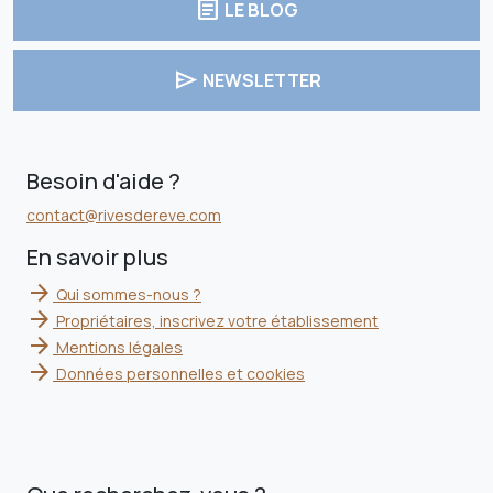
article
LE BLOG
send
NEWSLETTER
Besoin d'aide ?
contact@rivesdereve.com
En savoir plus
arrow_forward
Qui sommes-nous ?
arrow_forward
Propriétaires, inscrivez votre établissement
arrow_forward
Mentions légales
arrow_forward
Données personnelles et cookies