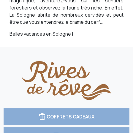
magnifique, aventurez-vous sur les sentiers
forestiers et observez la faune très riche. En effet,
La Sologne abrite de nombreux cervidés et peut
être que vous entendrez le brame du cerf…
Belles vacances en Sologne !
featured_seasonal_and_gifts
COFFRETS CADEAUX