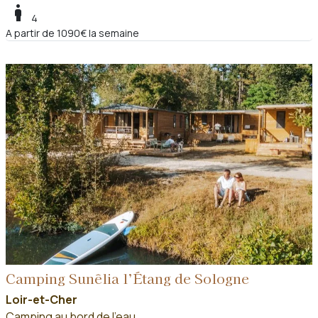
boy
4
A partir de 1090€ la semaine
Camping Sunêlia l’Étang de Sologne
Loir-et-Cher
Camping au bord de l'eau