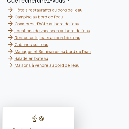
Que recherchez-vous ?
arrow_forward
Hôtels restaurants au bord de l'eau
arrow_forward
Camping au bord de l'eau
arrow_forward
Chambres d'hôte au bord de l'eau
arrow_forward
Locations de vacances au bord de l'eau
arrow_forward
Restaurants, bars au bord de l'eau
arrow_forward
Cabanes sur l'eau
arrow_forward
Mariages et Séminaires au bord de l'eau
arrow_forward
Balade en bateau
arrow_forward
Maisons à vendre au bord de l'eau