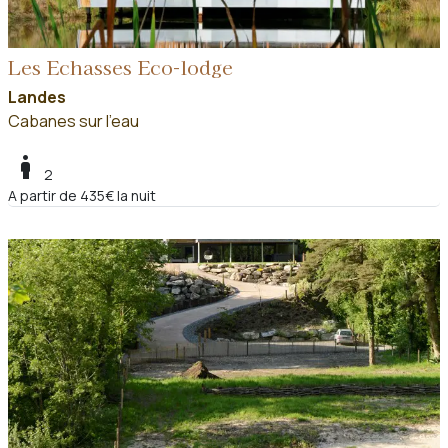
Les Echasses Eco-lodge
Landes
Cabanes sur l'eau
boy
2
A partir de 435€ la nuit