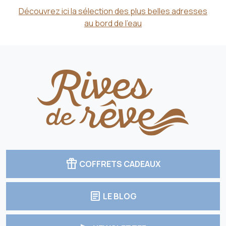
Découvrez ici la sélection des plus belles adresses
au bord de l'eau
featured_seasonal_and_gifts
COFFRETS CADEAUX
article
LE BLOG