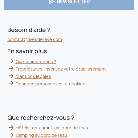
send
NEWSLETTER
Besoin d'aide ?
contact@rivesdereve.com
En savoir plus
arrow_forward
Qui sommes-nous ?
arrow_forward
Propriétaires, inscrivez votre établissement
arrow_forward
Mentions légales
arrow_forward
Données personnelles et cookies
Que recherchez-vous ?
arrow_forward
Hôtels restaurants au bord de l'eau
arrow_forward
Camping au bord de l'eau