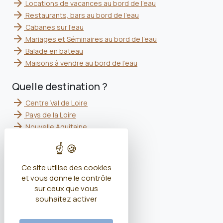
arrow_forward
Locations de vacances au bord de l'eau
arrow_forward
Restaurants, bars au bord de l'eau
arrow_forward
Cabanes sur l'eau
arrow_forward
Mariages et Séminaires au bord de l'eau
arrow_forward
Balade en bateau
arrow_forward
Maisons à vendre au bord de l'eau
Quelle destination ?
arrow_forward
Centre Val de Loire
arrow_forward
Pays de la Loire
arrow_forward
Nouvelle Aquitaine
arrow_forward
Bretagne
arrow_forward
Hauts de France
arrow_forward
Auvergne Rhône Alpes
Ce site utilise des cookies
arrow_forward
Week end proche de Paris
et vous donne le contrôle
arrow_forward
Bourgogne Franche Comté
sur ceux que vous
arrow_forward
Grand Est
souhaitez activer
arrow_forward
Normandie
arrow_forward
Occitanie