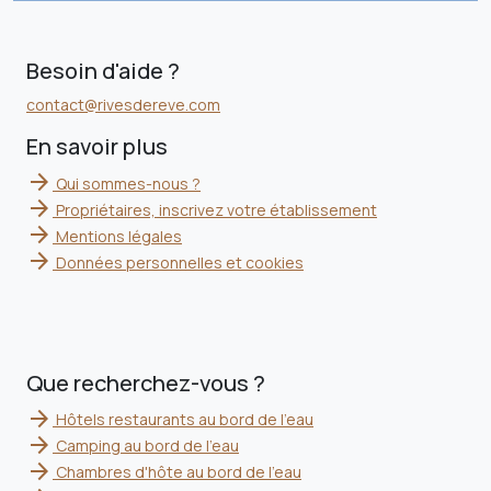
Besoin d'aide ?
contact@rivesdereve.com
En savoir plus
arrow_forward
Qui sommes-nous ?
arrow_forward
Propriétaires, inscrivez votre établissement
arrow_forward
Mentions légales
arrow_forward
Données personnelles et cookies
Que recherchez-vous ?
arrow_forward
Hôtels restaurants au bord de l'eau
arrow_forward
Camping au bord de l'eau
arrow_forward
Chambres d'hôte au bord de l'eau