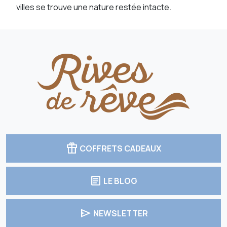
villes se trouve une nature restée intacte.
featured_seasonal_and_gifts
COFFRETS CADEAUX
article
LE BLOG
send
NEWSLETTER