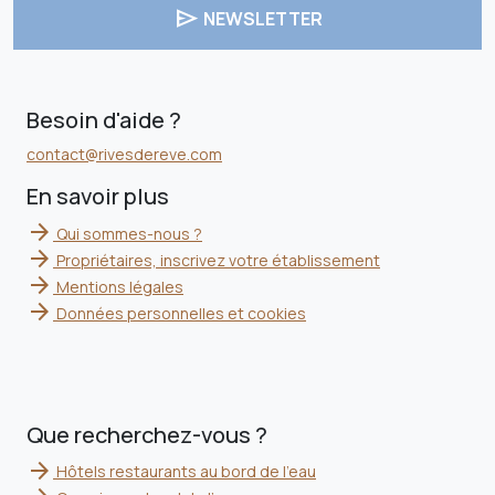
send
NEWSLETTER
Besoin d'aide ?
contact@rivesdereve.com
En savoir plus
arrow_forward
Qui sommes-nous ?
arrow_forward
Propriétaires, inscrivez votre établissement
arrow_forward
Mentions légales
arrow_forward
Données personnelles et cookies
Que recherchez-vous ?
arrow_forward
Hôtels restaurants au bord de l'eau