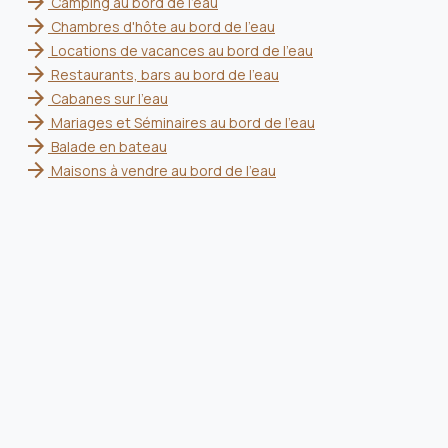
arrow_forward
Camping au bord de l'eau
arrow_forward
Chambres d'hôte au bord de l'eau
arrow_forward
Locations de vacances au bord de l'eau
arrow_forward
Restaurants, bars au bord de l'eau
arrow_forward
Cabanes sur l'eau
arrow_forward
Mariages et Séminaires au bord de l'eau
arrow_forward
Balade en bateau
arrow_forward
Maisons à vendre au bord de l'eau