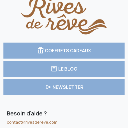
featured_seasonal_and_gifts
COFFRETS CADEAUX
article
LE BLOG
send
NEWSLETTER
Besoin d'aide ?
contact@rivesdereve.com