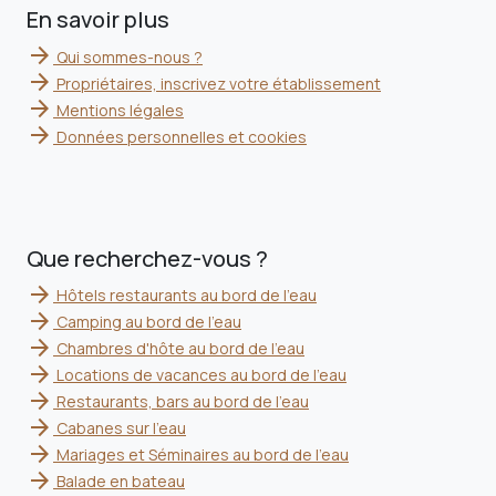
En savoir plus
arrow_forward
Qui sommes-nous ?
arrow_forward
Propriétaires, inscrivez votre établissement
arrow_forward
Mentions légales
arrow_forward
Données personnelles et cookies
Que recherchez-vous ?
arrow_forward
Hôtels restaurants au bord de l'eau
arrow_forward
Camping au bord de l'eau
arrow_forward
Chambres d'hôte au bord de l'eau
arrow_forward
Locations de vacances au bord de l'eau
arrow_forward
Restaurants, bars au bord de l'eau
arrow_forward
Cabanes sur l'eau
arrow_forward
Mariages et Séminaires au bord de l'eau
arrow_forward
Balade en bateau