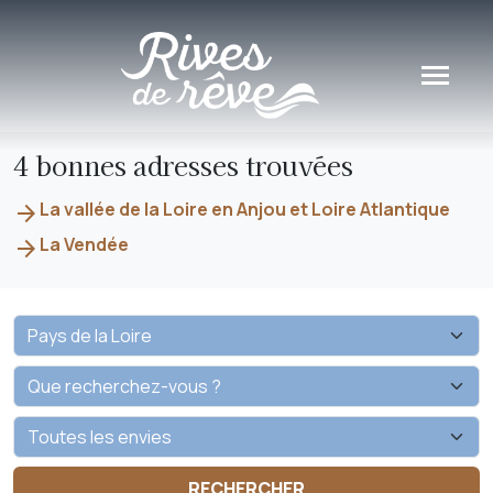
Panneau de gestion des cookies
4 bonnes adresses trouvées
La vallée de la Loire en Anjou et Loire Atlantique
arrow_forward
La Vendée
arrow_forward