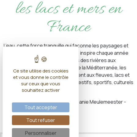
les lacs et mers en
France
L’eau, cette force tranquille qui façonne les paysages et
fait battre le cœur des territoires, inspire chaque année
des fêtes grandioses. Du clapotis des rivières aux
embruns salés de l’Atlantique et de la Méditerranée, les
Ce site utilise des cookies
Français célèbrent leur attachement aux fleuves, lacs et
et vous donne le contrôle
mers à travers des événements festifs, sportifs, culturels
sur ceux que vous
ou patrimoniaux.
souhaitez activer
Mise à jour janvier 2026 par Stéphanie Meulemeester -
Tout accepter
Rives de Rêve
Tout refuser
Personnaliser