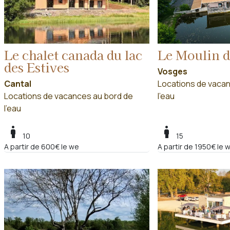
Le chalet canada du lac
Le Moulin d
des Estives
Vosges
Cantal
Locations de vacan
Locations de vacances au bord de
l'eau
l'eau
boy
boy
10
15
A partir de 600€ le we
A partir de 1950€ le