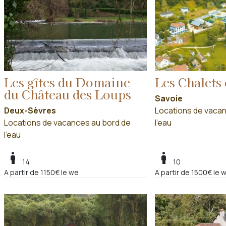
Les gîtes du Domaine
Les Chalets
du Château des Loups
Savoie
Deux-Sèvres
Locations de vacan
Locations de vacances au bord de
l'eau
l'eau
boy
boy
14
10
A partir de 1150€ le we
A partir de 1500€ le 