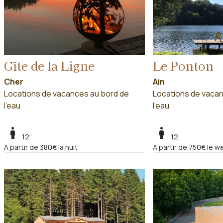
Gîte de la Ligne
Le Ponton
Cher
Ain
Locations de vacances au bord de
Locations de vacan
l'eau
l'eau
boy
boy
12
12
A partir de 380€ la nuit
A partir de 750€ le w