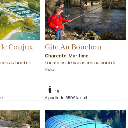
 de Conjux
Gîte Au Bouchon
Charente-Maritime
ces au bord de
Locations de vacances au bord de
l'eau
boy
15
we
A partir de 650€ la nuit