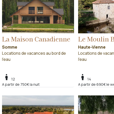
La Maison Canadienne
Le Moulin B
Somme
Haute-Vienne
Locations de vacances au bord de
Locations de vacan
l'eau
l'eau
boy
boy
12
14
A partir de 750€ la nuit
A partir de 690€ le w