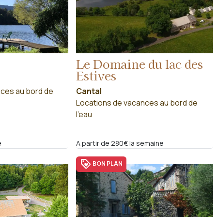
Le Domaine du lac des
Estives
ces au bord de
Cantal
Locations de vacances au bord de
l'eau
e
A partir de 280€ la semaine
loyalty
BON PLAN