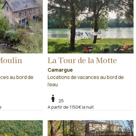
Moulin
La Tour de la Motte
Camargue
ces au bord de
Locations de vacances au bord de
l'eau
boy
25
e
A partir de 1150€ la nuit