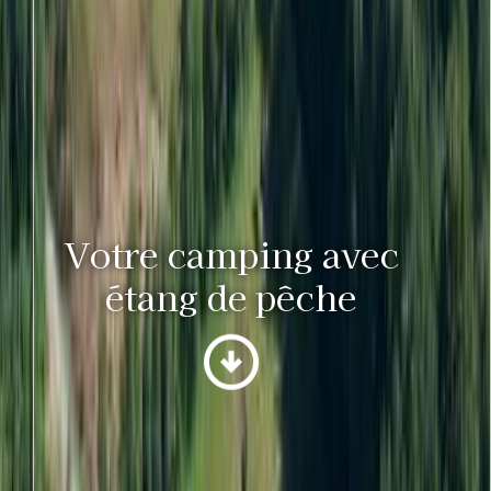
Votre camping avec
étang de pêche
arrow_circle_down