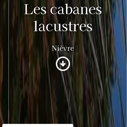
Les cabanes
lacustres
Nièvre
arrow_circle_down