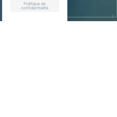
Politique de
confidentialité
Une péniche restaurant à Lille
Bienvenue chez Sam le cuisinier Pirate. On a trouvé THE
place to eat à Lille,
KOK PIRAAT, la péniche restaurant
de Lille
.
Ca se passe dans le quartier d’affaires
d’
Euratechnologies
sur une péniche authentique,
ambiance hollandaise oblige.
Ici tous les ingrédients sont réunis pour vous garantir un
moment privilégié tant par la vue, le cadre, la déco,