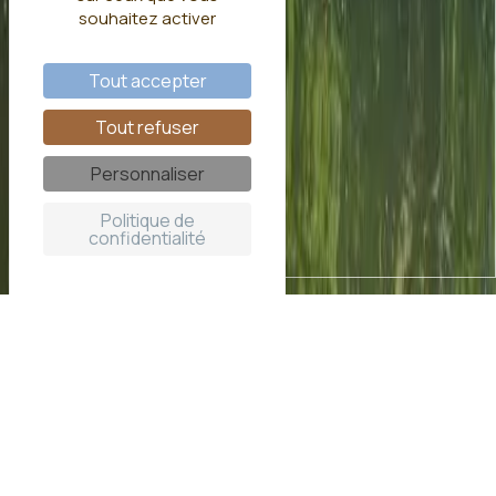
souhaitez activer
Tout accepter
Tout refuser
Personnaliser
Politique de
confidentialité
Lodge avec spa privatif en Ile
de France