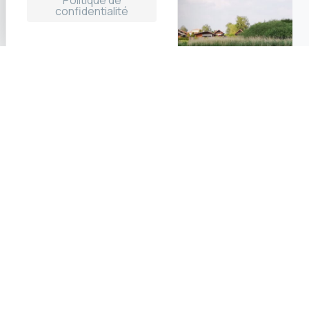
Politique de
confidentialité
Au sud de la Moselle, non loin des Vosges et de
l’Alsace, se trouve une région méconnue de Lorraine:
le pays des étangs
près de Sarrebourg, à 1h de
Nancy, 1h de Metz et 1h de Strasbourg.
Ce territoire, constitué d’une centaine d'étangs, pour
la plupart d'origine artificielle, a été dessiné dès le
Moyen-Age par les moines pour la pisciculture. Avec
750 hectares, l'
étang du Stock
est l'un des plus
vastes de l’Est de la France et attire de nombreux
amateurs de pêche, de baignade, de pique niques, de