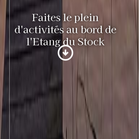
Faites le plein
d'activités au bord de
l'Etang du Stock
arrow_circle_down