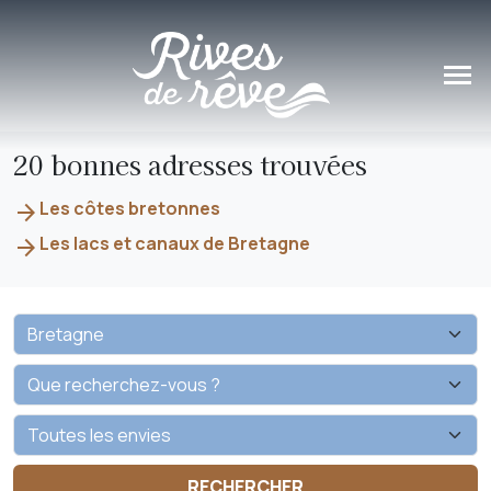
Panneau de gestion des cookies
20 bonnes adresses trouvées
Les côtes bretonnes
arrow_forward
Les lacs et canaux de Bretagne
arrow_forward