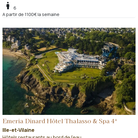
boy
6
A partir de 1100€ la semaine
Emeria Dinard Hôtel Thalasso & Spa 4*
Ille-et-Vilaine
Hôtels restaurants au bord de l'eau