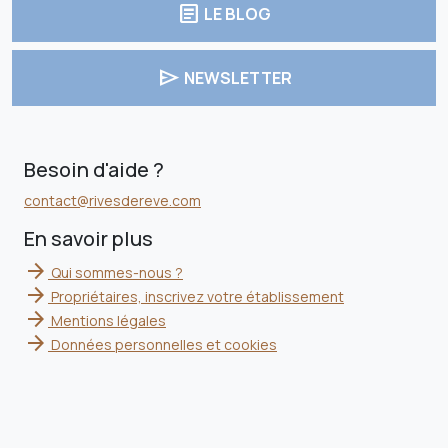
article
LE BLOG
send
NEWSLETTER
Besoin d'aide ?
contact@rivesdereve.com
En savoir plus
arrow_forward
Qui sommes-nous ?
arrow_forward
Propriétaires, inscrivez votre établissement
arrow_forward
Mentions légales
arrow_forward
Données personnelles et cookies