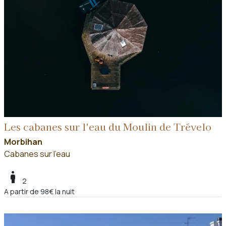
Les cabanes sur l'eau du Moulin de Trévelo
Morbihan
Cabanes sur l'eau
boy
2
A partir de 98€ la nuit