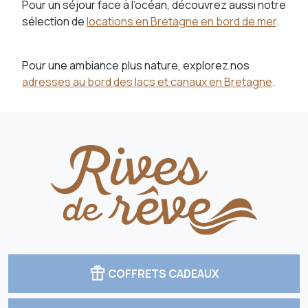
Pour un séjour face à l’océan, découvrez aussi notre
sélection de
locations en Bretagne en bord de mer
.
Pour une ambiance plus nature, explorez nos
adresses au bord des lacs et canaux en Bretagne
.
featured_seasonal_and_gifts
COFFRETS CADEAUX