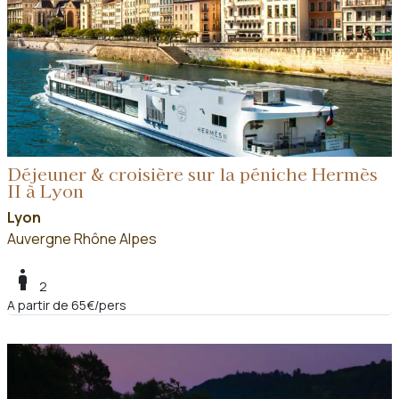
Déjeuner & croisière sur la péniche Hermès
II à Lyon
Lyon
Auvergne Rhône Alpes
boy
2
A partir de 65€/pers