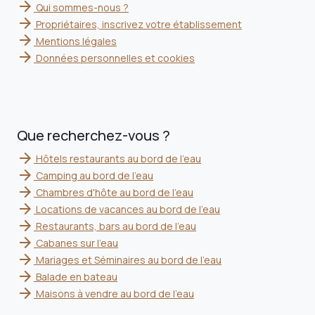
arrow_forward
Qui sommes-nous ?
arrow_forward
Propriétaires, inscrivez votre établissement
arrow_forward
Mentions légales
arrow_forward
Données personnelles et cookies
Que recherchez-vous ?
arrow_forward
Hôtels restaurants au bord de l'eau
arrow_forward
Camping au bord de l'eau
arrow_forward
Chambres d'hôte au bord de l'eau
arrow_forward
Locations de vacances au bord de l'eau
arrow_forward
Restaurants, bars au bord de l'eau
arrow_forward
Cabanes sur l'eau
arrow_forward
Mariages et Séminaires au bord de l'eau
arrow_forward
Balade en bateau
arrow_forward
Maisons à vendre au bord de l'eau