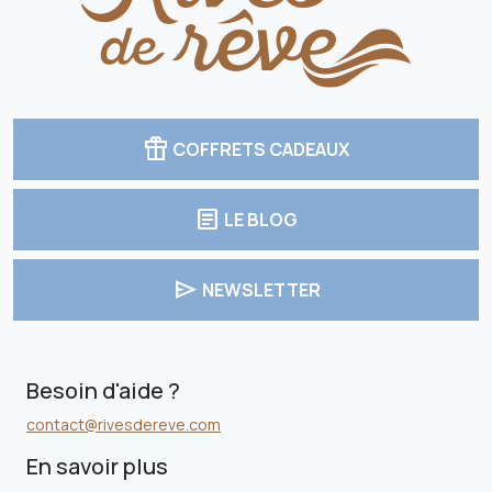
featured_seasonal_and_gifts
COFFRETS CADEAUX
article
LE BLOG
send
NEWSLETTER
Besoin d'aide ?
contact@rivesdereve.com
En savoir plus