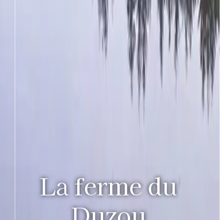
La ferme du
Duzou